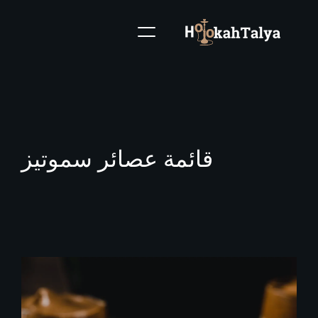
قائمة
عصائر
سموتيز