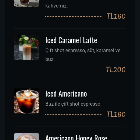
kahvemiz.
TL160
Iced Caramel Latte
Çift shot espresso, süt, karamel ve
buz.
TL200
Iced Americano
Buz ile çift shot espresso.
TL160
Americano Honey Rose