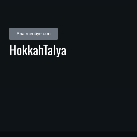
Ana menüye dön
HokkahTalya