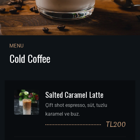
MENU
Cold Coffee
Salted Caramel Latte
Çift shot espresso, süt, tuzlu
karamel ve buz.
TL200